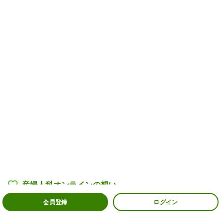
産婦人科オンラインの
想い
会員登録
ログイン
産婦人科医・助産師一覧