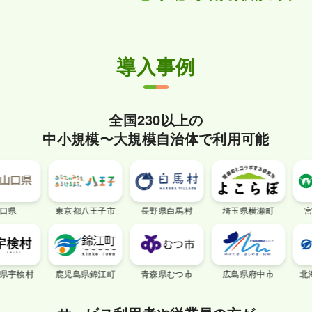
ラインを導入するようパブリック・コメントを提
出してください。
また、お勤めの企業の人事担当者の方にお薦めく
ださい。
導入事例
そのほか、産婦人科・小児科オンラインを導入し
ている企業のサービスをご利用いただくと、合言
葉を取得でき、お使いいただけます。導入してい
る企業の一例は、下記の「導入事例」に掲載して
全国230以上の
おります。
中小規模〜大規模自治体で利用可能
県
東京都八王子市
長野県白馬村
埼玉県横瀬町
宮城
宇検村
鹿児島県錦江町
青森県むつ市
広島県府中市
北海道