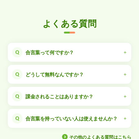
よくある質問
合言葉って何ですか？
産婦人科・小児科オンラインの会員登録時に必要
なものです。
どうして無料なんですか？
合言葉は、産婦人科・小児科オンラインを導入い
ただいている自治体や企業、法人様などから、ご
自治体や企業などと連携して産婦人科・小児科オ
利用対象者の方限定でお知らせをしています。
ンラインの運営をしているからです。
課金されることはありますか？
導入自治体では、住民向けサービスとして提供さ
れているため、住民の方は無料で使えます。
決して課金されることはございません。
また、企業が福利厚生として導入している場合
ご利用回数や、ご利用期間にかかわらず、すべて
は、その従業員の方は無料で使えます。
合言葉を持っていない人は使えませんか？
無料でご相談いただけます。
さらに、企業が展開しているサービスの会員様や
ただし、ご利用にあたり、通信料や、電話料金は
基本的にはご利用いただけません。
利用者様に無料で提供していることがあります。
利用者の方にご負担いただいております。
ぜひお住まいの自治体に、産婦人科・小児科オン
その他のよくある質問はこちら