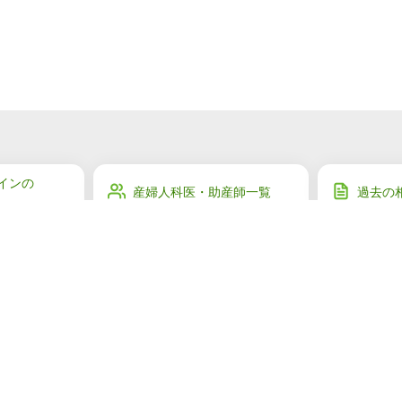
インの
産婦人科医・助産師一覧
過去の
産婦人
ご利用者様の声
ジャー