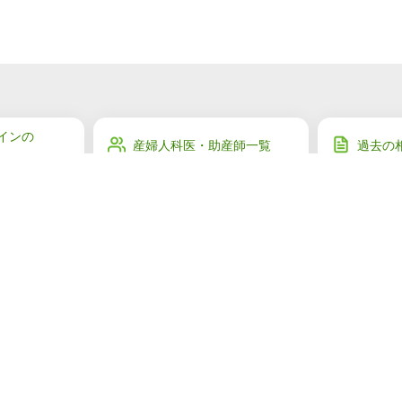
インの
産婦人科医・助産師一覧
過去の
産婦人
ご利用者様の声
ジャー
マイページ
会社概要
お問い合わせ
プライバシーポリ