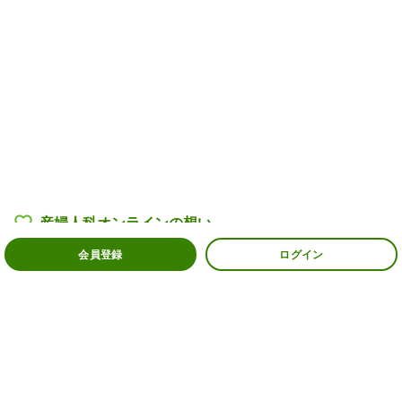
産婦人科オンラインの
想い
会員登録
ログイン
産婦人科医・助産師一覧
過去の相談例
よくある質問