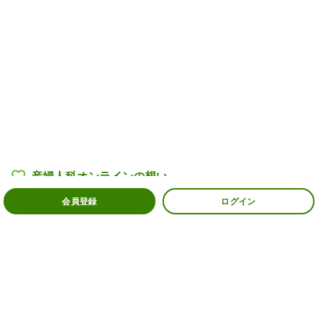
産婦人科オンラインの
想い
会員登録
ログイン
産婦人科医・助産師一覧
過去の相談例
よくある質問