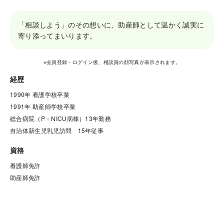
「相談しよう」のその想いに、助産師として温かく誠実に
寄り添ってまいります。
※会員登録・ログイン後、相談員の顔写真が表示されます。
経歴
1990年 看護学校卒業

1991年 助産師学校卒業

総合病院（P・NICU病棟）13年勤務

自治体新生児乳児訪問　15年従事
資格
看護師免許

助産師免許