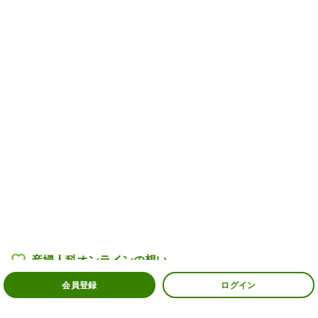
産婦人科オンラインの
想い
会員登録
ログイン
産婦人科医・助産師一覧