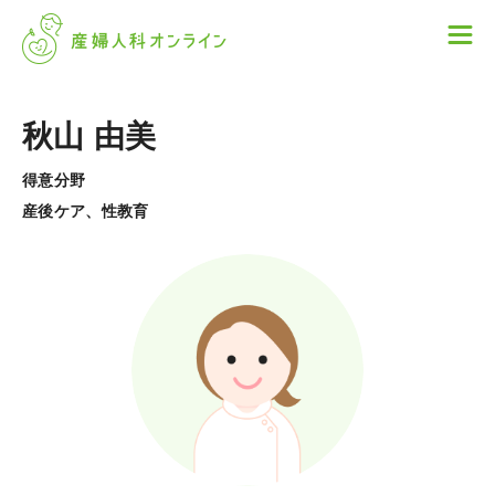
秋山 由美
得意分野
産後ケア、性教育