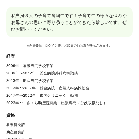
私自身３人の子育て奮闘中です！子育て中の様々な悩みや
お母さんの思いに寄り添うことができたら嬉しいです。ぜ
ひお聞かせください。
※会員登録・ログイン後、相談員の顔写真が表示されます。
経歴
2009年　看護専門学校卒業　

2009年〜2012年　総合病院外科病棟勤務

2013年　助産専門学校卒業

2013年〜2017年　総合病院　産婦人科病棟勤務

2017年〜2022年　市内クリニック　勤務

2023年〜　さくら助産院開業　出張専門（分娩取扱なし）　
資格
看護師免許

助産師免許
