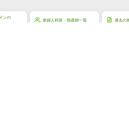
インの
産婦人科医・助産師一覧
過去の
産婦人
ご利用者様の声
ジャー
マイページ
会社概要
お問い合わせ
プライバシーポリ
©
2016-2026 Kids Public