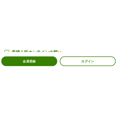
産婦人科オンラインの
想い
会員登録
ログイン
産婦人科医・助産師一覧
過去の相談例
よくある質問
ご利用者様の声