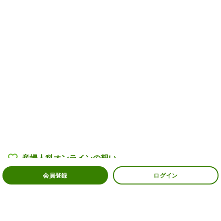
産婦人科オンラインの
想い
会員登録
ログイン
産婦人科医・助産師一覧
過去の相談例