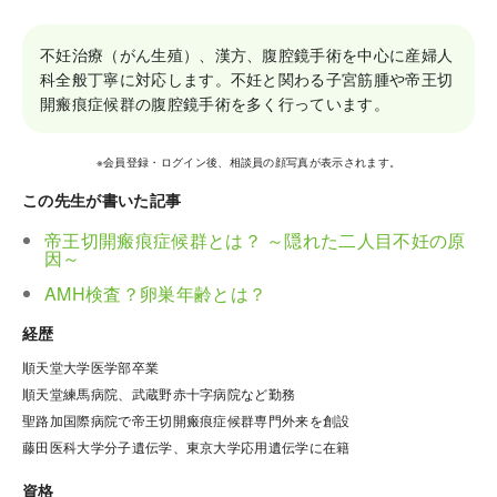
不妊治療（がん生殖）、漢方、腹腔鏡手術を中心に産婦人
科全般丁寧に対応します。不妊と関わる子宮筋腫や帝王切
開瘢痕症候群の腹腔鏡手術を多く行っています。
※会員登録・ログイン後、相談員の顔写真が表示されます。
この先生が書いた記事
帝王切開瘢痕症候群とは？ ～隠れた二人目不妊の原
因～
AMH検査？卵巣年齢とは？
経歴
順天堂大学医学部卒業

順天堂練馬病院、武蔵野赤十字病院など勤務

聖路加国際病院で帝王切開瘢痕症候群専門外来を創設

藤田医科大学分子遺伝学、東京大学応用遺伝学に在籍
資格