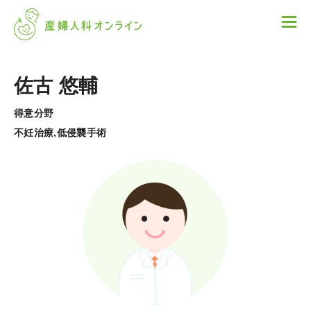
佐古 悠輔
得意分野
不妊治療,低侵襲手術