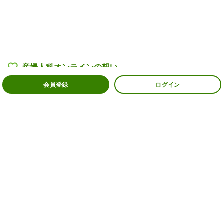
産婦人科オンラインの
想い
会員登録
ログイン
産婦人科医・助産師一覧
過去の相談例
よくある質問
ご利用者様の声
産婦人科オンライン
ジャーナル