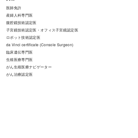
医師免許

産婦人科専門医

腹腔鏡技術認定医

子宮鏡技術認定医・オフィス子宮鏡認定医

ロボット技術認定医

da Vinci certificate (Console Surgeon)

臨床遺伝専門医

生殖医療専門医

がん生殖医療ナビゲーター

がん治療認定医